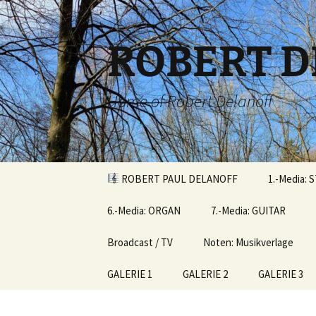
Zum
Inhalt
springen
ROBERT D
Home of Robert Delanoff
ROBERT PAUL DELANOFF
1.-Media: 
6.-Media: ORGAN
7.-Media: GUITAR
Broadcast / TV
Noten: Musikverlage
GALERIE 1
GALERIE 2
GALERIE 3