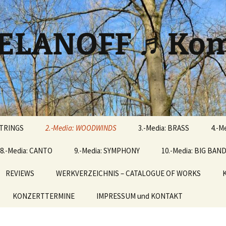
ELANOFF ♬Kom
STRINGS
2.-Media: WOODWINDS
3.-Media: BRASS
4.-M
8.-Media: CANTO
9.-Media: SYMPHONY
10.-Media: BIG BAN
REVIEWS
WERKVERZEICHNIS – CATALOGUE OF WORKS
KONZERTTERMINE
IMPRESSUM und KONTAKT