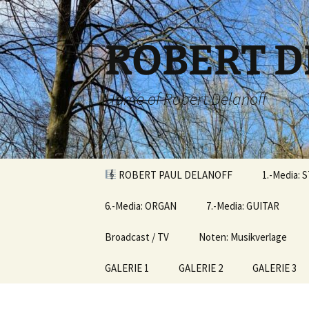
Zum
Inhalt
springen
ROBERT D
Home of Robert Delanoff
ROBERT PAUL DELANOFF
1.-Media: 
6.-Media: ORGAN
7.-Media: GUITAR
Broadcast / TV
Noten: Musikverlage
GALERIE 1
GALERIE 2
GALERIE 3