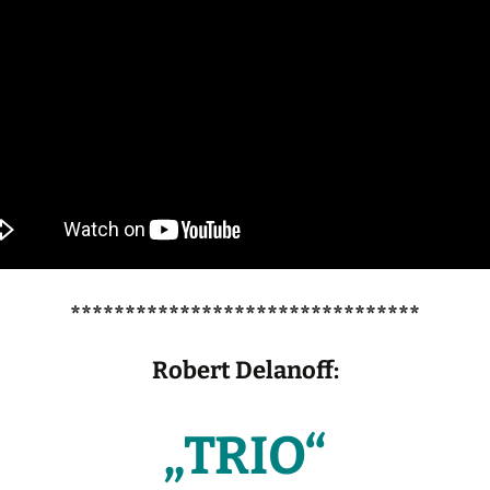
********************************
Robert Delanoff:
„TRIO“