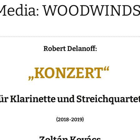
-Media: WOODWIND
Robert Delanoff:
„KONZERT“
ür Klarinette und Streichquarte
(2018-2019)
Zoltán Kovács