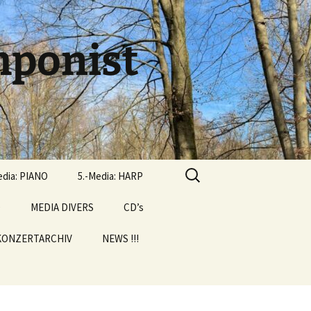
ponist
Suchen
edia: PIANO
5.-Media: HARP
nach:
D
MEDIA DIVERS
CD’s
KONZERTARCHIV
NEWS !!!