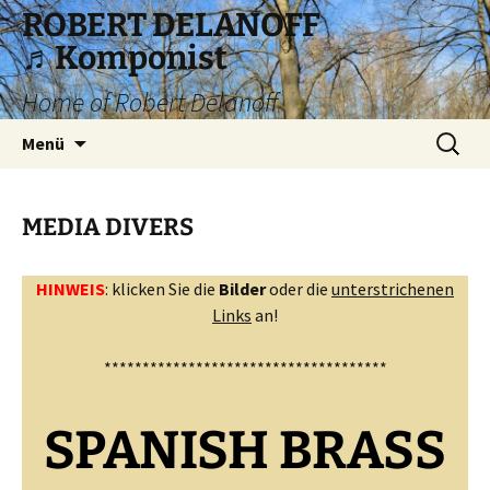
Zum
ROBERT DELANOFF
Inhalt
♬Komponist
springen
Home of Robert Delanoff
Suchen
Menü
nach:
MEDIA DIVERS
HINWEIS
: klicken Sie die
Bilder
oder die
unterstrichenen
Links
an!
*************************************
SPANISH BRASS