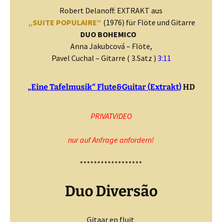
Robert Delanoff: EXTRAKT aus
„SUITE POPULAIRE“
(1976) für Flöte und Gitarre
DUO BOHEMICO
Anna Jakubcová – Flöte,
Pavel Cuchal – Gitarre ( 3.Satz )
3:11
„Eine Tafelmusik“ Flute&Guitar (Extrakt
)
HD
PRIVATVIDEO
nur auf Anfrage anfordern!
******************
Duo Diversão
Gitaar en fluit