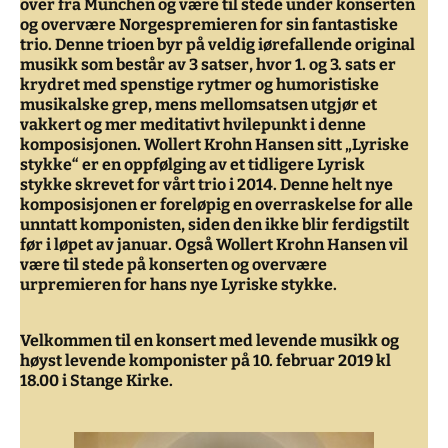
over fra München og være til stede under konserten
og overvære Norgespremieren for sin fantastiske
trio. Denne trioen byr på veldig iørefallende original
musikk som består av 3 satser, hvor 1. og 3. sats er
krydret med spenstige rytmer og humoristiske
musikalske grep, mens mellomsatsen utgjør et
vakkert og mer meditativt hvilepunkt i denne
komposisjonen. Wollert Krohn Hansen sitt „Lyriske
stykke“ er en oppfølging av et tidligere Lyrisk
stykke skrevet for vårt trio i 2014. Denne helt nye
komposisjonen er foreløpig en overraskelse for alle
unntatt komponisten, siden den ikke blir ferdigstilt
før i løpet av januar. Også Wollert Krohn Hansen vil
være til stede på konserten og overvære
urpremieren for hans nye Lyriske stykke.
Velkommen til en konsert med levende musikk og
høyst levende komponister på 10. februar 2019 kl
18.00 i Stange Kirke.