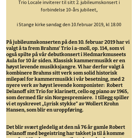
Trio Locale inviterer til sitt 2. jubileumskonsert i
forbindelse 10-års jubileet,
i Stange kirke søndag den 10.februar 2019, kl 18.00
På jubileumskonserten på den 10. februar 2019 har vi
valgt å ta frem
Brahms‘ Trio i a-moll, op. 114
, som vi
også spilte på vår debutkonsert i Hedmarkmuseets
Aula for 10 år siden. Klassisk kammermusikk er en
høyst levende musikksjangre. Vi har derfor valgt å
kombinere Brahms sitt verk som solid historisk
milepæl for kammermusikk i vår besetning, med 2
nyere verk av høyst levende komponister:
Robert
Delanoff
sitt
Trio for klarinett, cello og piano av 1965
,
som dermed får sin Norgespremiere. I tillegg spiller
vi et nyskrevet
„Lyrisk stykke“ av Wollert Krohn
Hansen
, som blir en uroppføring.
Det blir svært gledelig at den nå 76 år gamle Robert
Delanoff med begeistring har takket ja til å komme