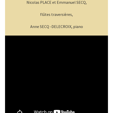
Nicolas PLACE et Emmanuel SECQ,
flûtes traversières,
Anne SECQ -DELECROIX, piano